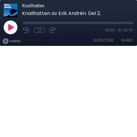
Knallhatten
Knallhatten av Erik Andrén. Del 2.
1x
00:00
/
01:03:10
SUBSCRIBE
SHARE